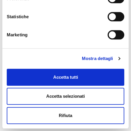
Statistiche
Marketing
Il factoring in cifre – marzo 2026 (dati preliminari)
Mostra dettagli
Accetta tutti
Accetta selezionati
Rifiuta
Alleanza G·row – Evolving through Risk & Control
Governance