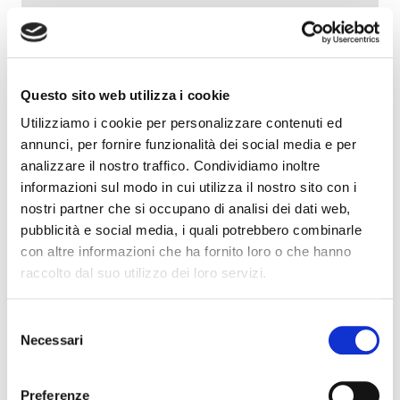
Festival dell’Economia di Trento 2026 | dal 20 al 24
Questo sito web utilizza i cookie
maggio 2026
Utilizziamo i cookie per personalizzare contenuti ed
annunci, per fornire funzionalità dei social media e per
analizzare il nostro traffico. Condividiamo inoltre
informazioni sul modo in cui utilizza il nostro sito con i
nostri partner che si occupano di analisi dei dati web,
pubblicità e social media, i quali potrebbero combinarle
con altre informazioni che ha fornito loro o che hanno
raccolto dal suo utilizzo dei loro servizi.
Credit Week 2026 | Data Power “Nel credito di
Selezione
domani, chi controlla i dati guida il cambiamento”
Necessari
del
consenso
Preferenze