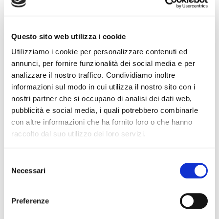
dalle ore 9.30 alle ore 13.00, si focalizza sui
contenuti e sui cambiamenti della
regolamentazione di vigilanza prudenziale e sugli
impatti sull’attività di factoring con riferimento ai
Questo sito web utilizza i cookie
profili di valutazione, misurazione e gestione del
Utilizziamo i cookie per personalizzare contenuti ed
rischio di credito, per la valutazione dei rischi
annunci, per fornire funzionalità dei social media e per
specifici connessi con il factoring.
analizzare il nostro traffico. Condividiamo inoltre
informazioni sul modo in cui utilizza il nostro sito con i
La seconda iniziativa “La forbearance nel caso del
nostri partner che si occupano di analisi dei dati web,
factoring: le linee guida di Assifact”, pianificata per
pubblicità e social media, i quali potrebbero combinarle
martedì 20 marzo dalle ore 10.30 alle ore 13.00,
con altre informazioni che ha fornito loro o che hanno
intende invece esaminare, sulla base degli
raccolto dal suo utilizzo dei loro servizi.
approfondimenti svolti in sede associativa dalla
Commissione Crediti e Risk Management, i profili
Selezione
della forbearance inerenti le esposizioni oggetto di
Necessari
del
concessione, la controparte che riceve una
consenso
concessione, le difficoltà finanziarie della
controparte, la concessione nelle operazioni di
Preferenze
factoring e il monitoraggio dell’esposizione.