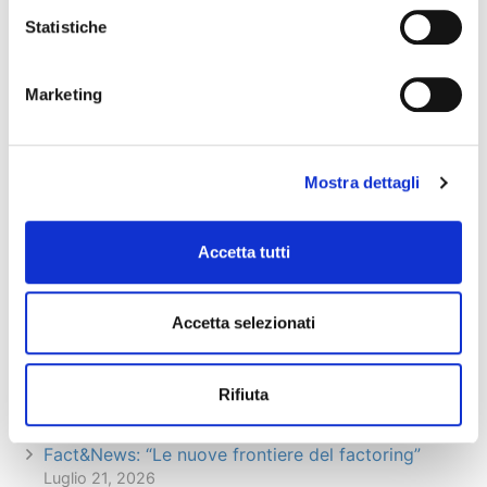
Statistiche
Per maggiori informazioni sull’iniziativa e sulle
modalità di iscrizione, clicca qui
Marketing
Articolo precedente
Articolo successivo
Mostra dettagli
Articoli recenti
Accetta tutti
Il factoring in cifre – giugno 2026 (dati
preliminari)
Luglio 29, 2026
Accetta selezionati
Prosegue la crescita di factoring, leasing e credito
alle famiglie: +2,5% nei primi 4 mesi del 2026,
Rifiuta
malgrado il quadro economico complesso
Luglio 22, 2026
Fact&News: “Le nuove frontiere del factoring”
Luglio 21, 2026