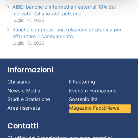
AIBE: banche e intermediari esteri al 18% del
mercato italiano del factoring
Luglio 14, 2026
Banche e imprese: una relazione strategica per
affrontare il cambiamento.
Luglio 13, 2026
Informazioni
Chi siamo
Il Factoring
News e Media
Eventi e Formazione
Studi e Statistiche
Sostenibilità
Area riservata
Magazine Fact&News
Contatti
Gli uffici dell’Associazione non sono aperti al