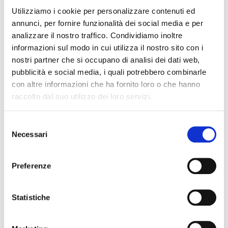
finanziamenti alle imprese” di Fausto Galmarini
Utilizziamo i cookie per personalizzare contenuti ed
annunci, per fornire funzionalità dei social media e per
“Massimiliano Belingheri riflette sul futuro del
analizzare il nostro traffico. Condividiamo inoltre
factoring e del suo rapporto con le imprese in
informazioni sul modo in cui utilizza il nostro sito con i
Italia” di Fiorella Pagani
nostri partner che si occupano di analisi dei dati web,
“Banca d’Italia: l’intermediazione creditizia non
pubblicità e social media, i quali potrebbero combinarle
bancaria nel 2022” di Nicoletta Burini
con altre informazioni che ha fornito loro o che hanno
“La riforma del CRR” di Diego Tavecchia
raccolto dal suo utilizzo dei loro servizi.
Il resoconto di Fiorella Pagani su “L’Assemblea
annuale nel 35° dalla fondazione”
Selezione
Necessari
del
e molto altro ancora.…
consenso
Preferenze
Leggi qui FACT&NEWS
Articolo precedente
Articolo successivo
Statistiche