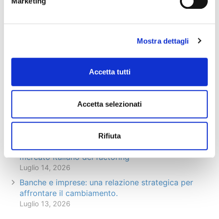
Marketing
Articoli recenti
Il factoring in cifre – giugno 2026 (dati
Mostra dettagli
preliminari)
Luglio 29, 2026
Accetta tutti
Prosegue la crescita di factoring, leasing e credito
alle famiglie: +2,5% nei primi 4 mesi del 2026,
malgrado il quadro economico complesso
Accetta selezionati
Luglio 22, 2026
Fact&News: “Le nuove frontiere del factoring”
Luglio 21, 2026
Rifiuta
AIBE: banche e intermediari esteri al 18% del
mercato italiano del factoring
Luglio 14, 2026
Banche e imprese: una relazione strategica per
affrontare il cambiamento.
Luglio 13, 2026