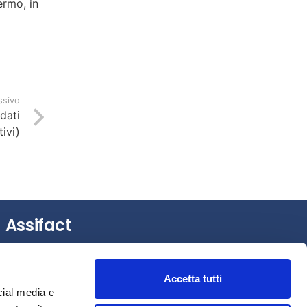
ermo, in
ssivo
(dati
tivi)
Assifact
Largo Augusto, 3 –
20122 Milano (MI)
Tel.: +39 0276020127
Accetta tutti
cial media e
Fax: +39 0276020159