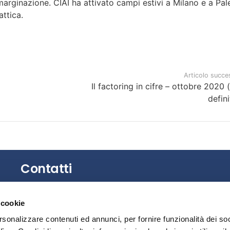
marginazione. CIAI ha attivato campi estivi a Milano e a Pal
attica.
Articolo succe
Il factoring in cifre – ottobre 2020 
defini
Contatti
Gli uffici dell’Associazione non sono aperti al
 cookie
pubblico.
rsonalizzare contenuti ed annunci, per fornire funzionalità dei so
È possibile richiedere un appuntamento