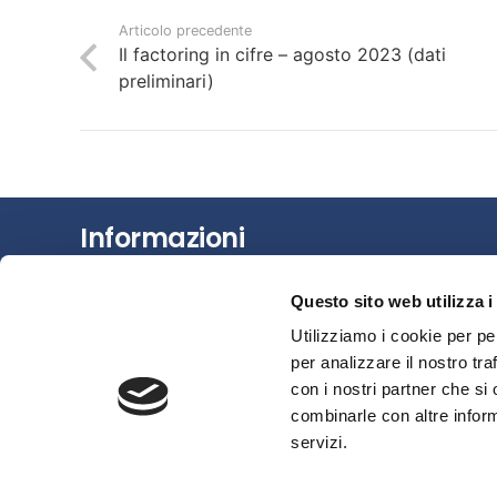
Articolo precedente
Il factoring in cifre – agosto 2023 (dati
preliminari)
Informazioni
Chi siamo
Questo sito web utilizza i
Il Factoring
Utilizziamo i cookie per pe
News e Media
per analizzare il nostro tra
Eventi e Formazione
con i nostri partner che si
combinarle con altre inform
Studi e Statistiche
servizi.
Sostenibilità
Area riservata