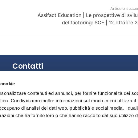
Articolo succe
Assifact Education | Le prospettive di svil
del factoring: SCF | 12 ottobre 
Contatti
Gli uffici dell’Associazione non sono aperti al
 cookie
pubblico.
rsonalizzare contenuti ed annunci, per fornire funzionalità dei so
È possibile richiedere un appuntamento
ffico. Condividiamo inoltre informazioni sul modo in cui utilizza il 
contattando la Segreteria.
 occupano di analisi dei dati web, pubblicità e social media, i qual
azioni che ha fornito loro o che hanno raccolto dal suo utilizzo d
Privacy
Segnalazione illeciti – Whistleblowing