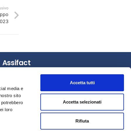
ssivo
uppo
2023
Assifact
Largo Augusto, 3 –
20122 Milano (MI)
Accetta tutti
Tel.: +39 0276020127
cial media e
Fax: +39 0276020159
nostro sito
Mail:
assifact@assifact.it
Accetta selezionati
i potrebbero
ei loro
Rifiuta