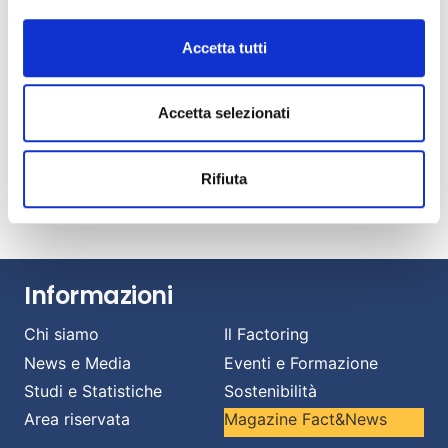
Luglio 22, 2026
Fact&News: “Le nuove frontiere del factoring”
Accetta tutti
Luglio 21, 2026
AIBE: banche e intermediari esteri al 18% del
Accetta selezionati
mercato italiano del factoring
Luglio 14, 2026
Banche e imprese: una relazione strategica per
Rifiuta
affrontare il cambiamento.
Luglio 13, 2026
Informazioni
Chi siamo
Il Factoring
News e Media
Eventi e Formazione
Studi e Statistiche
Sostenibilità
Area riservata
Magazine Fact&News