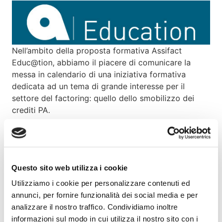
Nell’ambito della proposta formativa Assifact
Educ@tion, abbiamo il piacere di comunicare la
messa in calendario di una iniziativa formativa
dedicata ad un tema di grande interesse per il
settore del factoring: quello dello smobilizzo dei
crediti PA.
L’iniziativa, pianificata per
martedì 24 settembre
2019 (ore 9.30 / 13.00)
, è volta ad approfondire
l’operazione di cessione dei crediti vantati verso la
Questo sito web utilizza i cookie
Pubblica Amministrazione, che presenta specificità e
complessità normative rispetto alla disciplina
Utilizziamo i cookie per personalizzare contenuti ed
generale della cessione dei crediti d’impresa e
annunci, per fornire funzionalità dei social media e per
problematiche operative. Nel corso dell’intervento
analizzare il nostro traffico. Condividiamo inoltre
formativo è previsto un focus sulla cessione dei
informazioni sul modo in cui utilizza il nostro sito con i