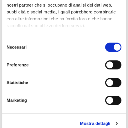
crediti IVA, anche alla luce delle recenti pronunce
nostri partner che si occupano di analisi dei dati web,
giurisprudenziali.
pubblicità e social media, i quali potrebbero combinarle
con altre informazioni che ha fornito loro o che hanno
Clicca qui per maggiori informazioni sull’iniziativa
raccolto dal suo utilizzo dei loro servizi.
Clicca qui per le modalità di iscrizione
Selezione
Necessari
del
Articolo precedente
Articolo successivo
consenso
Preferenze
Articoli recenti
Statistiche
Il factoring in cifre – giugno 2026 (dati
preliminari)
Marketing
Luglio 29, 2026
Prosegue la crescita di factoring, leasing e credito
alle famiglie: +2,5% nei primi 4 mesi del 2026,
Mostra dettagli
malgrado il quadro economico complesso