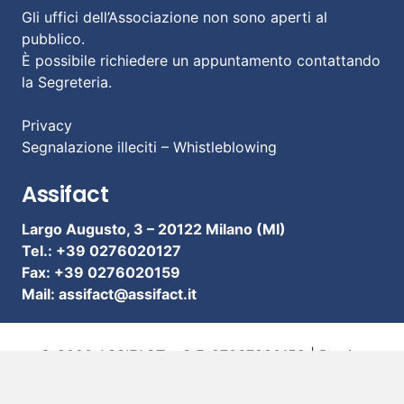
Gli uffici dell’Associazione non sono aperti al
pubblico.
È possibile richiedere un appuntamento contattando
la Segreteria.
Privacy
Segnalazione illeciti – Whistleblowing
Assifact
Largo Augusto, 3 –
20122 Milano (MI)
Tel.: +39 0276020127
Fax: +39 0276020159
Mail:
assifact@assifact.it
© 2020 ASSIFACT – C.F. 97067880159 | Partita
I.V.A. 10316950152