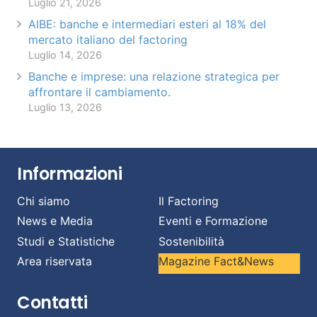
Luglio 21, 2026
AIBE: banche e intermediari esteri al 18% del
mercato italiano del factoring
Luglio 14, 2026
Banche e imprese: una relazione strategica per
affrontare il cambiamento.
Luglio 13, 2026
Informazioni
Chi siamo
Il Factoring
News e Media
Eventi e Formazione
Studi e Statistiche
Sostenibilità
Area riservata
Magazine Fact&News
Contatti