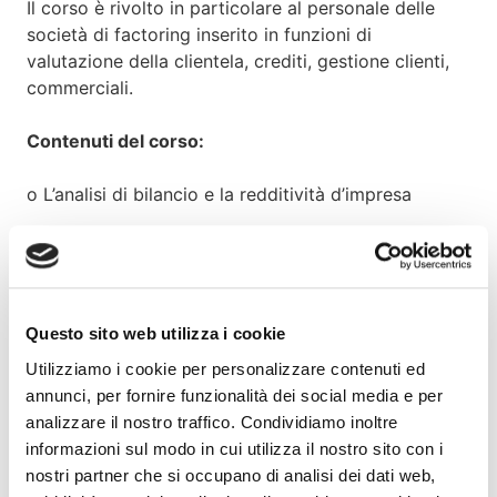
Il corso è rivolto in particolare al personale delle
società di factoring inserito in funzioni di
valutazione della clientela, crediti, gestione clienti,
commerciali.
Contenuti del corso:
o L’analisi di bilancio e la redditività d’impresa
Analisi dei margini aziendali e del rischio
operativo
o Lo stato patrimoniale
Questo sito web utilizza i cookie
Utilizziamo i cookie per personalizzare contenuti ed
Gli equilibri di stato patrimoniale: Capitale
annunci, per fornire funzionalità dei social media e per
Circolante Finanziario e analisi
analizzare il nostro traffico. Condividiamo inoltre
dell’indebitamento
informazioni sul modo in cui utilizza il nostro sito con i
nostri partner che si occupano di analisi dei dati web,
o Il capitale circolante operativo, il ciclo del