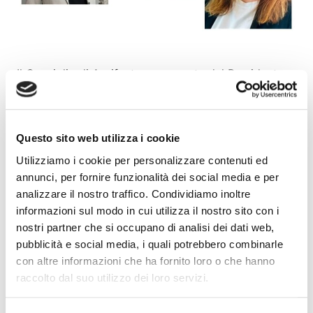
Il Consiglio di Assifact, su proposta del Presidente
Massimiliano Belingheri, il 28 maggio 2024 ha
nominato due nuove Vice Presidenti: Chiara Bracci
(Direttore Generale Ifitalia S.p.A.) e Daniela Ferrari
Questo sito web utilizza i cookie
(Amministratore Delegato UniCredit Factoring
S.p.A.). A loro va il nostro benvenuto, certi del
Utilizziamo i cookie per personalizzare contenuti ed
prezioso contributo che sapranno dare
annunci, per fornire funzionalità dei social media e per
all’Associazione per affrontare le nuove sfide di
analizzare il nostro traffico. Condividiamo inoltre
mercato.
informazioni sul modo in cui utilizza il nostro sito con i
nostri partner che si occupano di analisi dei dati web,
Articolo precedente
Articolo successivo
pubblicità e social media, i quali potrebbero combinarle
con altre informazioni che ha fornito loro o che hanno
raccolto dal suo utilizzo dei loro servizi.
Articoli recenti