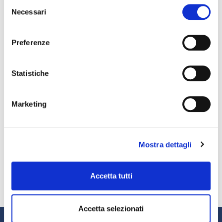
Selezione
Necessari
del
Il factoring in cifre – giugno 2026 (dati
consenso
preliminari)
Luglio 29, 2026
Preferenze
Prosegue la crescita di factoring, leasing e credito
alle famiglie: +2,5% nei primi 4 mesi del 2026,
Statistiche
malgrado il quadro economico complesso
Luglio 22, 2026
Fact&News: “Le nuove frontiere del factoring”
Marketing
Luglio 21, 2026
AIBE: banche e intermediari esteri al 18% del
mercato italiano del factoring
Mostra dettagli
Luglio 14, 2026
Banche e imprese: una relazione strategica per
affrontare il cambiamento.
Accetta tutti
Luglio 13, 2026
Accetta selezionati