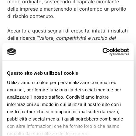
modo ordinato, sostenendo il capitale circolante
delle imprese e mantenendo al contempo un profilo
di rischio contenuto.
Accanto a questi segnali di crescita, infatti, i risultati
della ricerca “
Valore, competitività e rischio del
factoring
.
Il ruolo della regolamentazione
” –
presentata ieri in occasione del Convegno
“Semplificazione regolamentare e vigilanza
prudenziale. Le linee guida EBA sul default e il caso
Questo sito web utilizza i cookie
del Factoring”, organizzato da SDA Bocconi,
patrocinato da Assifact e aperto da
Stefano Caselli
,
Utilizziamo i cookie per personalizzare contenuti ed
Dean della Scuola, confermano un profilo di rischio
annunci, per fornire funzionalità dei social media e per
strutturalmente contenuto e una crescente rilevanza
analizzare il nostro traffico. Condividiamo inoltre
economica del factoring, che tuttavia continua a
informazioni sul modo in cui utilizza il nostro sito con i
scontare un trattamento regolamentare che non
nostri partner che si occupano di analisi dei dati web,
sempre riflette le sue specificità operative. Secondo
pubblicità e social media, i quali potrebbero combinarle
Alessandro Carretta, Segretario Generale di
con altre informazioni che ha fornito loro o che hanno
Assifact
, “la semplificazione regolamentare
raccolto dal suo utilizzo dei loro servizi.