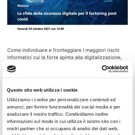
Come individuare e fronteggiare i maggiori rischi
informatici cui la forte spinta alla digitalizzazione,
accelerata dalla pandemia, può esporre il factoring?
Come garantire la sicurezza operativa, nell’interesse
dei clienti e delle società di factoring, evitando
impatti negativi per le catene di fornitura?
Questo sito web utilizza i cookie
Utilizziamo i cookie per personalizzare contenuti ed
Di questi rischi e dei metodi per contrastarli si parla
annunci, per fornire funzionalità dei social media e per
il
29 ottobre 2021
alle
ore 14.00
in un apposito
analizzare il nostro traffico. Condividiamo inoltre
webinar organizzato da Assifact e curato dalla
informazioni sul modo in cui utilizza il nostro sito con i
Commissione Organizzazione e Risorse Umane dal
nostri partner che si occupano di analisi dei dati web,
titolo:
“La sfida della sicurezza digitale per il