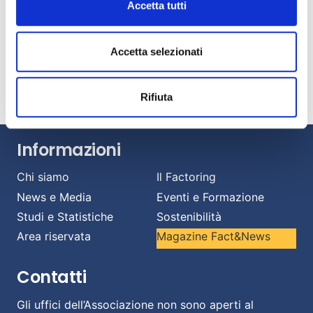
Accetta tutti
AIBE: banche e intermediari esteri al 18% del
mercato italiano del factoring
Luglio 14, 2026
Accetta selezionati
Banche e imprese: una relazione strategica per
affrontare il cambiamento.
Luglio 13, 2026
Rifiuta
Informazioni
Chi siamo
Il Factoring
News e Media
Eventi e Formazione
Studi e Statistiche
Sostenibilità
Area riservata
Magazine Fact&News
Contatti
Gli uffici dell’Associazione non sono aperti al