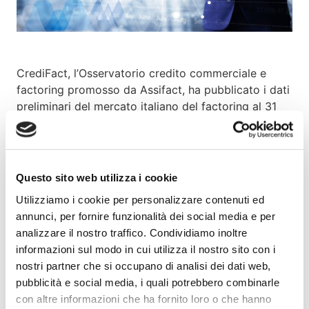
CrediFact, l’Osservatorio credito commerciale e
factoring promosso da Assifact, ha pubblicato i dati
preliminari del mercato italiano del factoring al 31
marzo 2023.
Il mercato del factoring italiano al termine del primo
trimestre ha registrato un turnover cumulativo di
Questo sito web utilizza i cookie
66,65 miliardi di euro, in crescita del 5,27% rispetto
Utilizziamo i cookie per personalizzare contenuti ed
all’anno precedente. Lo stock delle anticipazioni e
annunci, per fornire funzionalità dei social media e per
corrispettivi erogati ammonta a 49,27 miliardi di
analizzare il nostro traffico. Condividiamo inoltre
euro, attestandosi a un tasso di crescita di oltre il
informazioni sul modo in cui utilizza il nostro sito con i
4%.
nostri partner che si occupano di analisi dei dati web,
pubblicità e social media, i quali potrebbero combinarle
Clicca qui per saperne di più
.
con altre informazioni che ha fornito loro o che hanno