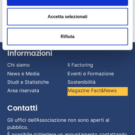
mercato italiano del factoring
Luglio 14, 2026
Banche e imprese: una relazione strategica per
Accetta selezionati
affrontare il cambiamento.
Luglio 13, 2026
Rifiuta
Informazioni
Chi siamo
Il Factoring
News e Media
Eventi e Formazione
Studi e Statistiche
Sostenibilità
Area riservata
Magazine Fact&News
Contatti
Gli uffici dell’Associazione non sono aperti al
pubblico.
È possibile richiedere un appuntamento contattando