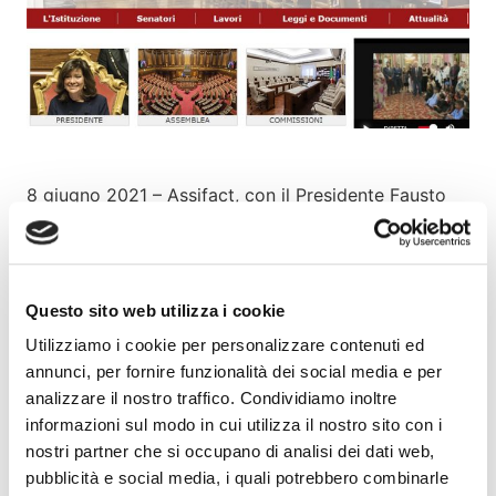
8 giugno 2021 – Assifact, con il Presidente Fausto
Galmarini e il Segretario generale Alessandro
Carretta, è intervenuta in Audizione presso la 6ª
Commissione permanente (Finanze e tesoro) del
Senato della Repubblica nel ciclo di audizioni
Questo sito web utilizza i cookie
informali nell’ambito dell’esame dell’affare assegnato
Utilizziamo i cookie per personalizzare contenuti ed
sulla classificazione della clientela da parte delle
annunci, per fornire funzionalità dei social media e per
banche e sulla questione del calendar provisioning
analizzare il nostro traffico. Condividiamo inoltre
(Atto n. 793).
informazioni sul modo in cui utilizza il nostro sito con i
nostri partner che si occupano di analisi dei dati web,
Per leggere il testo della memoria,
clicca qui
.
pubblicità e social media, i quali potrebbero combinarle