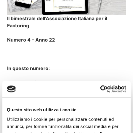
Il bimestrale dell’Associazione Italiana per il
Factoring
Numero 4 – Anno 22
In questo numero:
La performance degli operatori specializzati
nel factoring nel 2019;
Dal Consiglio del 22 settembre 2020;
Le attività associative;
Questo sito web utilizza i cookie
Le Circolari Assifact;
Utilizziamo i cookie per personalizzare contenuti ed
annunci, per fornire funzionalità dei social media e per
Indagine su qualità, trasparenza e correttezza