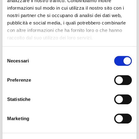
analizzare il nostro traffico. Condividiamo inoltre
dei comportamenti dei debitori nelle
informazioni sul modo in cui utilizza il nostro sito con i
transazioni commerciali;
nostri partner che si occupano di analisi dei dati web,
Il mercato del factoring in cifre;
pubblicità e social media, i quali potrebbero combinarle
Le sfide per il factoring nel 2021: business as
con altre informazioni che ha fornito loro o che hanno
usual o new normal?;
raccolto dal suo utilizzo dei loro servizi.
Dagli Associati.
Selezione
Necessari
Clicca qui per leggere Fact&News!
del
consenso
Articolo precedente
Articolo successivo
Preferenze
Statistiche
Articoli recenti
Marketing
Il factoring in cifre – giugno 2026 (dati
preliminari)
Luglio 29, 2026