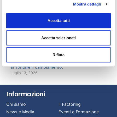
Prosegue la crescita di factoring, leasing e credito
Mostra dettagli
alle famiglie: +2,5% nei primi 4 mesi del 2026,
malgrado il quadro economico complesso
Luglio 22, 2026
Accetta tutti
Fact&News: “Le nuove frontiere del factoring”
Luglio 21, 2026
Accetta selezionati
AIBE: banche e intermediari esteri al 18% del
mercato italiano del factoring
Luglio 14, 2026
Rifiuta
Banche e imprese: una relazione strategica per
affrontare il cambiamento.
Luglio 13, 2026
Informazioni
Chi siamo
Il Factoring
News e Media
Eventi e Formazione