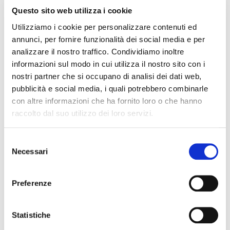
organizzato da illimity in collaborazione con Allianz
Questo sito web utilizza i cookie
Trade e patrocinato da Assifact.
Utilizziamo i cookie per personalizzare contenuti ed
annunci, per fornire funzionalità dei social media e per
L’evento, che si tiene presso HQ ILLIMITY Via
analizzare il nostro traffico. Condividiamo inoltre
Soperga 9, è occasione di confronto sulle strategie
informazioni sul modo in cui utilizza il nostro sito con i
di collaborazione fra gli intermediari crediti e
nostri partner che si occupano di analisi dei dati web,
finanziari e le imprese per affrontare le difficoltà
pubblicità e social media, i quali potrebbero combinarle
poste dallo scenario economico 2025,
con altre informazioni che ha fornito loro o che hanno
caratterizzato da rallentamento economico e
raccolto dal suo utilizzo dei loro servizi.
ripartenza delle insolvenze.
Selezione
Per il programma completo
clicca qui
.
Necessari
del
consenso
La partecipazione è gratuita previa iscrizione al
seguente link:
Preferenze
https://newseventi.illimity.com/lp/evento-illimity-
allianz-trade
Statistiche
Articolo precedente
Articolo successivo