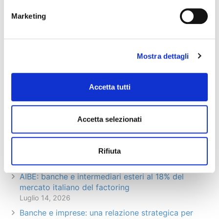
Marketing
Articoli recenti
Mostra dettagli
Il factoring in cifre – giugno 2026 (dati
preliminari)
Accetta tutti
Luglio 29, 2026
Prosegue la crescita di factoring, leasing e credito
alle famiglie: +2,5% nei primi 4 mesi del 2026,
Accetta selezionati
malgrado il quadro economico complesso
Luglio 22, 2026
Fact&News: “Le nuove frontiere del factoring”
Rifiuta
Luglio 21, 2026
AIBE: banche e intermediari esteri al 18% del
mercato italiano del factoring
Luglio 14, 2026
Banche e imprese: una relazione strategica per