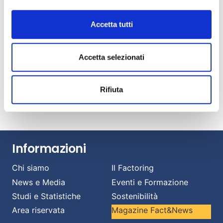
Luglio 22, 2026
Fact&News: “Le nuove frontiere del factoring”
Accetta tutti
Luglio 21, 2026
AIBE: banche e intermediari esteri al 18% del
Accetta selezionati
mercato italiano del factoring
Luglio 14, 2026
Banche e imprese: una relazione strategica per
Rifiuta
affrontare il cambiamento.
Luglio 13, 2026
Informazioni
Chi siamo
Il Factoring
News e Media
Eventi e Formazione
Studi e Statistiche
Sostenibilità
Area riservata
Magazine Fact&News