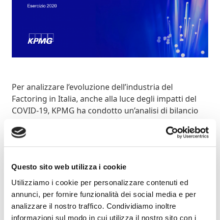
Per analizzare l’evoluzione dell’industria del
Factoring in Italia, anche alla luce degli impatti del
COVID-19, KPMG ha condotto un’analisi di bilancio
su un campione di 33 società di Factoring italiane,
che rappresentano circa il 95% del mercato in
termini di turnover. La seconda edizione del paper
KPMG fornisce una panoramica dei principali
Questo sito web utilizza i cookie
indicatori di bilancio del settore e delinea le
caratteristiche peculiari del mercato del Factoring
Utilizziamo i cookie per personalizzare contenuti ed
nel nostro Paese. Lo studio KPMG vuole essere uno
annunci, per fornire funzionalità dei social media e per
strumento operativo di dialogo con gli operatori del
analizzare il nostro traffico. Condividiamo inoltre
settore per individuare le prospettive evolutive
informazioni sul modo in cui utilizza il nostro sito con i