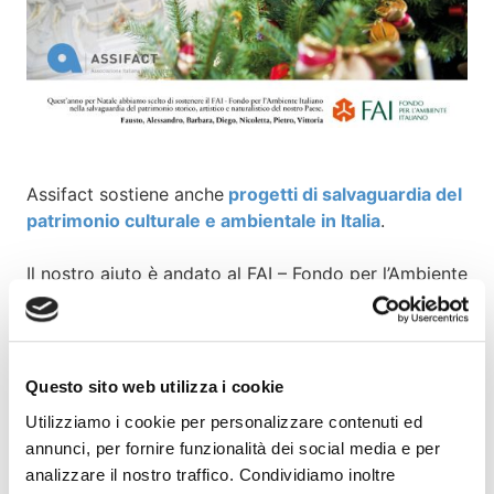
Assifact sostiene anche
progetti di salvaguardia del
patrimonio culturale e ambientale in Italia
.
Il nostro aiuto è andato al FAI – Fondo per l’Ambiente
Italiano, che dal 1975 si prende cura dei luoghi
speciali del nostro meraviglioso Paese, per le
generazioni presenti e future. Il FAI promuove
l’educazione, l’amore, la conoscenza e il godimento
Questo sito web utilizza i cookie
per l’ambiente, il paesaggio e il patrimonio storico e
Utilizziamo i cookie per personalizzare contenuti ed
artistico della Nazione. E vigila sulla tutela dei beni
annunci, per fornire funzionalità dei social media e per
paesaggistici e culturali.
analizzare il nostro traffico. Condividiamo inoltre