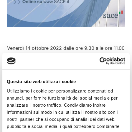
Venerdì 14 ottobre 2022 dalle ore 9.30 alle ore 11.00
si tiene, in modalità online, l’evento “
La Garanzia
SupportItalia per il factoring
”, workshop
organizzato da Assifact e SACE per presentare le
caratteristiche tecniche del nuovo strumento di
Questo sito web utilizza i cookie
garanzia “SupportItalia”, recentemente esteso anche
al factoring.
Utilizziamo i cookie per personalizzare contenuti ed
annunci, per fornire funzionalità dei social media e per
L’evento è gratuito e si svolge su Piattaforma Zoom.
analizzare il nostro traffico. Condividiamo inoltre
informazioni sul modo in cui utilizza il nostro sito con i
Agenda dell’incontro
nostri partner che si occupano di analisi dei dati web,
pubblicità e social media, i quali potrebbero combinarle