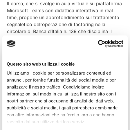
Il corso, che si svolge in aula virtuale su piattaforma
Microsoft Teams con didattica interattiva in real
time, propone un approfondimento sul trattamento
segnaletico dell’operazione di factoring nella
circolare di Banca d’Italia n. 139 che disciplina il
servizio di Centrale dei Rischi e tratteggia le
prospettive di evoluzione. L’iniziativa si completa
con alcune riflessioni su potenziali utilizzi e percorsi
di analisi dei dati di ritorno CR.
Questo sito web utilizza i cookie
Rivolto a: personale delle società di factoring
Utilizziamo i cookie per personalizzare contenuti ed
inserito in funzioni di gestione clienti, crediti, risk.
annunci, per fornire funzionalità dei social media e per
analizzare il nostro traffico. Condividiamo inoltre
Contenuti del corso:
informazioni sul modo in cui utilizza il nostro sito con i
nostri partner che si occupano di analisi dei dati web,
Quadro normativo e caratteristiche generali
pubblicità e social media, i quali potrebbero combinarle
della CR Bankitalia
con altre informazioni che ha fornito loro o che hanno
raccolto dal suo utilizzo dei loro servizi.
Le operazioni di factoring nella Centrale Rischi,