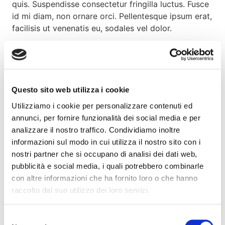
quis. Suspendisse consectetur fringilla luctus. Fusce
id mi diam, non ornare orci. Pellentesque ipsum erat,
facilisis ut venenatis eu, sodales vel dolor.
This is a unorder list. Lorem ipsum dolor sit
amet, consectetur adipiscing elit. Morbi
sagittis, sem quis lacinia faucibus, orci ipsum
gravida tortor, vel interdum mi sapien ut justo.
Questo sito web utilizza i cookie
Nulla varius consequat magna, id molestie
Utilizziamo i cookie per personalizzare contenuti ed
ipsum volutpat quis. Suspendisse consectetur
annunci, per fornire funzionalità dei social media e per
fringilla luctus.
analizzare il nostro traffico. Condividiamo inoltre
informazioni sul modo in cui utilizza il nostro sito con i
Fusce id mi diam, non ornare orci. Pellentesque
nostri partner che si occupano di analisi dei dati web,
ipsum erat, facilisis ut venenatis eu, sodales vel
pubblicità e social media, i quali potrebbero combinarle
dolor.
con altre informazioni che ha fornito loro o che hanno
raccolto dal suo utilizzo dei loro servizi.
Lorem ipsum dolor sit amet, consectetur adipiscing
elit. Morbi sagittis, sem quis lacinia faucibus, orci
ipsum gravida tortor, vel interdum mi sapien ut
Selezione