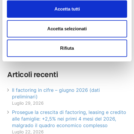
direttamente in excel il
modulo di iscrizione
e
Accetta tutti
rinviarlo alla Segreteria Assifact
(
education@assifact.it
).
Accetta selezionati
Per ulteriori informazioni
Rifiuta
Articolo precedente
Articolo successivo
Articoli recenti
Il factoring in cifre – giugno 2026 (dati
preliminari)
Luglio 29, 2026
Prosegue la crescita di factoring, leasing e credito
alle famiglie: +2,5% nei primi 4 mesi del 2026,
malgrado il quadro economico complesso
Luglio 22, 2026