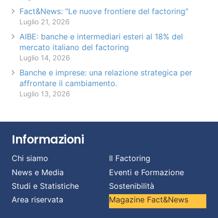
Fact&News: “Le nuove frontiere del factoring”
Luglio 21, 2026
AIBE: banche e intermediari esteri al 18% del
mercato italiano del factoring
Luglio 14, 2026
Banche e imprese: una relazione strategica per
affrontare il cambiamento.
Luglio 13, 2026
Informazioni
Chi siamo
Il Factoring
News e Media
Eventi e Formazione
Studi e Statistiche
Sostenibilità
Area riservata
Magazine Fact&News