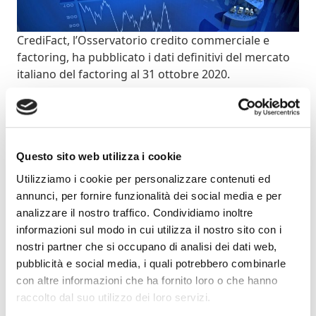
CrediFact, l’Osservatorio credito commerciale e
factoring, ha pubblicato i dati definitivi del mercato
italiano del factoring al 31 ottobre 2020.
Il mercato del factoring a fine ottobre presenta un
turnover di 177 miliardi di euro, in contrazione del
12,61% rispetto all’anno precedente. Cresce la
Questo sito web utilizza i cookie
rilevanza delle operazioni di supply chain finance,
con un turnover pari a oltre 19 miliardi di euro nei
Utilizziamo i cookie per personalizzare contenuti ed
primi dieci mesi dell’anno.
annunci, per fornire funzionalità dei social media e per
analizzare il nostro traffico. Condividiamo inoltre
informazioni sul modo in cui utilizza il nostro sito con i
Clicca qui per saperne di più.
nostri partner che si occupano di analisi dei dati web,
pubblicità e social media, i quali potrebbero combinarle
Articolo precedente
Articolo successivo
con altre informazioni che ha fornito loro o che hanno
raccolto dal suo utilizzo dei loro servizi.