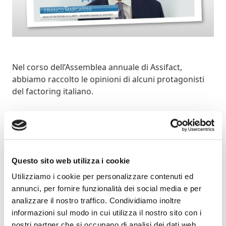
Nel corso dell’Assemblea annuale di Assifact,
abbiamo raccolto le opinioni di alcuni protagonisti
del factoring italiano.
Il sistema bancario ha dato prova nel periodo della
pandemia di essere in grado di sostenere le
imprese, di adattarsi al contesto e alle nuove
esigenze dei clienti, soprattutto quando è
Questo sito web utilizza i cookie
caratterizzato da una infrastruttura tecnologica
evoluta. Anche le banche operati nel mercato del
Utilizziamo i cookie per personalizzare contenuti ed
factoring hanno messo in campo soluzioni
annunci, per fornire funzionalità dei social media e per
innovative e risorse per sostenere le imprese.
analizzare il nostro traffico. Condividiamo inoltre
informazioni sul modo in cui utilizza il nostro sito con i
Questo è quanto emerge dall’intervista a
Franco
nostri partner che si occupano di analisi dei dati web,