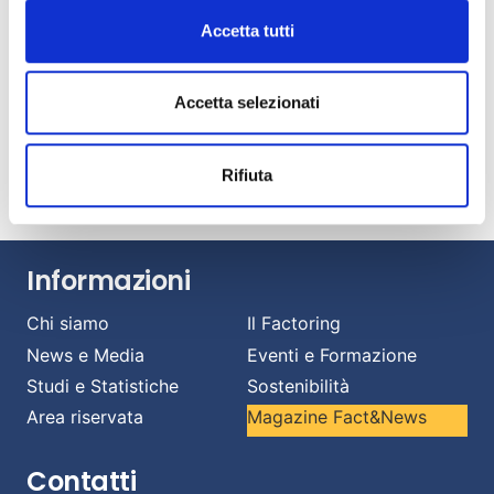
Fact&News: “Le nuove frontiere del factoring”
Luglio 21, 2026
Accetta tutti
AIBE: banche e intermediari esteri al 18% del
mercato italiano del factoring
Accetta selezionati
Luglio 14, 2026
Banche e imprese: una relazione strategica per
affrontare il cambiamento.
Rifiuta
Luglio 13, 2026
Informazioni
Chi siamo
Il Factoring
News e Media
Eventi e Formazione
Studi e Statistiche
Sostenibilità
Area riservata
Magazine Fact&News
Contatti