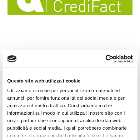
CrediFact, l’Osservatorio credito commerciale e
factoring, ha pubblicato un’anteprima delle
statistiche del mercato italiano del factoring con i
Questo sito web utilizza i cookie
principali dati relativi al 31 maggio 2017.
Utilizziamo i cookie per personalizzare contenuti ed
annunci, per fornire funzionalità dei social media e per
Il mercato del factoring accelera in doppia cifra:
analizzare il nostro traffico. Condividiamo inoltre
turnover in crescita del +16,20%.
informazioni sul modo in cui utilizza il nostro sito con i
nostri partner che si occupano di analisi dei dati web,
.
Clicca qui per saperne di più
pubblicità e social media, i quali potrebbero combinarle
con altre informazioni che ha fornito loro o che hanno