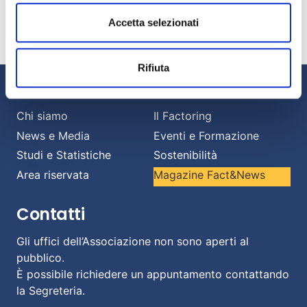
Banche e imprese: una relazione strategica per
affrontare il cambiamento.
Accetta selezionati
Luglio 13, 2026
Rifiuta
Informazioni
Chi siamo
Il Factoring
News e Media
Eventi e Formazione
Studi e Statistiche
Sostenibilità
Area riservata
Magazine Fact&News
Contatti
Gli uffici dell’Associazione non sono aperti al
pubblico.
È possibile richiedere un appuntamento contattando
la Segreteria.