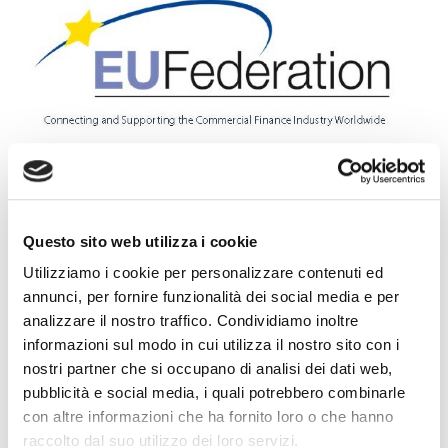
EUF ha pubblicato i dati del mercato europeo del
factoring per il primo trimestre 2022, nel corso del
Questo sito web utilizza i cookie
quale il turnover ha registrato una crescita superiore
Utilizziamo i cookie per personalizzare contenuti ed
al 20% rispetto allo stesso periodo dell’anno
annunci, per fornire funzionalità dei social media e per
precedente.
analizzare il nostro traffico. Condividiamo inoltre
informazioni sul modo in cui utilizza il nostro sito con i
Per ulteriori informazioni:
nostri partner che si occupano di analisi dei dati web,
https://euf.eu.com/
pubblicità e social media, i quali potrebbero combinarle
con altre informazioni che ha fornito loro o che hanno
Articolo precedente
Articolo successivo
raccolto dal suo utilizzo dei loro servizi.