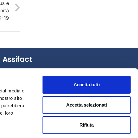
us e
nità
D-19
Assifact
Largo Augusto, 3 –
20122 Milano (MI)
Tel.: +39 0276020127
Accetta tutti
Fax: +39 0276020159
cial media e
Mail:
assifact@assifact.it
nostro sito
Accetta selezionati
i potrebbero
ei loro
Rifiuta