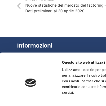
Articolo precedente
Nuove statistiche del mercato del factoring 
Dati preliminari al 30 aprile 2020
Informazioni
Chi siamo
Questo sito web utilizza i
Il Factoring
Utilizziamo i cookie per pe
News e Media
per analizzare il nostro tra
Eventi e Formazione
con i nostri partner che si
Studi e Statistiche
combinarle con altre inform
Sostenibilità
servizi.
Area riservata