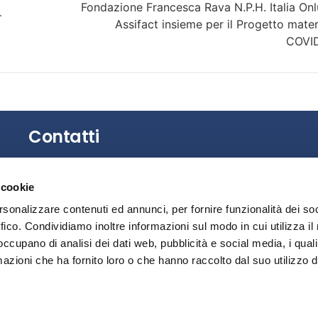
Fondazione Francesca Rava N.P.H. Italia Onl
–
Assifact insieme per il Progetto mater
COVI
Contatti
Gli uffici dell’Associazione non sono aperti al
 cookie
pubblico.
È possibile richiedere un appuntamento
rsonalizzare contenuti ed annunci, per fornire funzionalità dei so
contattando la Segreteria.
ffico. Condividiamo inoltre informazioni sul modo in cui utilizza il 
 occupano di analisi dei dati web, pubblicità e social media, i qual
Privacy
azioni che ha fornito loro o che hanno raccolto dal suo utilizzo d
Segnalazione illeciti – Whistleblowing