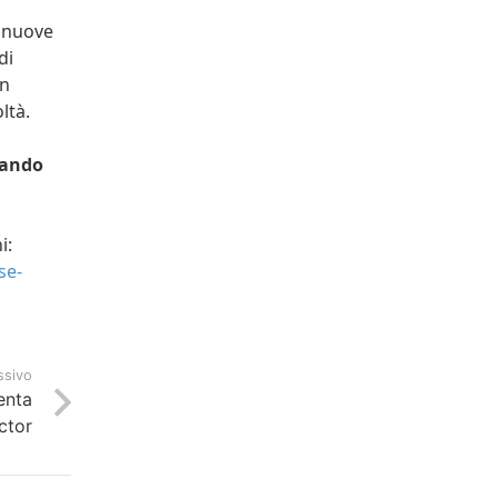
n nuove
di
un
ltà.
rando
i:
se-
ssivo
enta
ctor