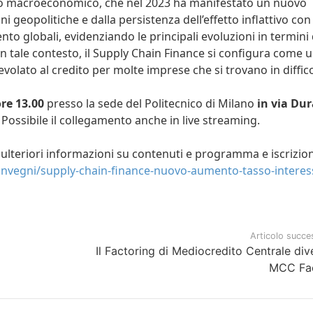
sto macroeconomico, che nel 2023 ha manifestato un nuovo
i geopolitiche e dalla persistenza dell’effetto inflattivo co
o globali, evidenziando le principali evoluzioni in termini 
. In tale contesto, il Supply Chain Finance si configura come 
volato al credito per molte imprese che si trovano in diffico
ore 13.00
presso la sede del Politecnico di Milano
in via Du
. Possibile il collegamento anche in live streaming.
r ulteriori informazioni su contenuti e programma e iscrizion
convegni/supply-chain-finance-nuovo-aumento-tasso-interes
Articolo succe
Il Factoring di Mediocredito Centrale div
MCC Fa