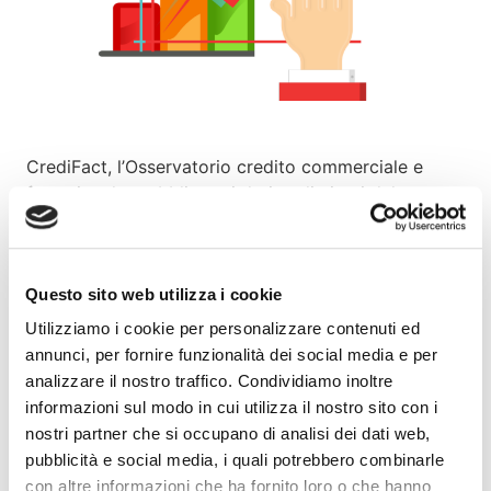
CrediFact, l’Osservatorio credito commerciale e
factoring, ha pubblicato i dati preliminari del
mercato italiano del factoring al 31 gennaio 2023.
Il mercato del factoring italiano nel primo mese del
Questo sito web utilizza i cookie
2023 ha registrato un turnover cumulativo di 18,56
miliardi di euro, in crescita dell’8,81% rispetto
Utilizziamo i cookie per personalizzare contenuti ed
all’anno precedente. Il turnover da operazioni di
annunci, per fornire funzionalità dei social media e per
Supply Chain Finance accelera e registra un tasso di
analizzare il nostro traffico. Condividiamo inoltre
crescita pari al 22,73% rispetto allo stesso periodo
informazioni sul modo in cui utilizza il nostro sito con i
del 2022.
nostri partner che si occupano di analisi dei dati web,
pubblicità e social media, i quali potrebbero combinarle
Clicca qui per saperne di più
.
con altre informazioni che ha fornito loro o che hanno