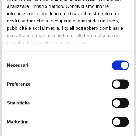
analizzare il nostro traffico. Condividiamo inoltre
L’evento è gratuito. Le iscrizioni, a numero chiuso,
informazioni sul modo in cui utilizza il nostro sito con i
dovranno essere effettuate compilando il form on-
nostri partner che si occupano di analisi dei dati web,
line dal sito Health Collection
pubblicità e social media, i quali potrebbero combinarle
www.healthcollection.it/crediti-sanitari
oppure
con altre informazioni che ha fornito loro o che hanno
inviando una mail all’indirizzo
raccolto dal suo utilizzo dei loro servizi.
convegni@healthcollection.it
entro l’8 gennaio
2023
.
Selezione
Necessari
del
Per il programma dell’evento
clicca qui
.
consenso
Preferenze
Articolo precedente
Articolo successivo
Statistiche
Articoli recenti
Marketing
Il factoring in cifre – giugno 2026 (dati
preliminari)