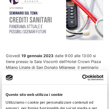
Giovedì
19 gennaio 2023
dalle 9:00 alle 13:00 si
tiene presso la Sala Visconti dell’Hotel Crown Plaza
Milano Linate di San Donato Milanese il seminario
“Crediti Sanitari: panorama attuale e possibili
scenari futuri”.
Fausto Galmarini
, Presidente Assifact ed
Questo sito web utilizza i cookie
EUFederation for the Factoring and Commercial
Finance, è tra i relatori del seminario organizzato
Utilizziamo i cookie per personalizzare contenuti ed
da Health Collection SRL.
annunci, per fornire funzionalità dei social media e per