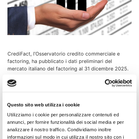
CrediFact, l’Osservatorio credito commerciale e
factoring, ha pubblicato i dati preliminari del
mercato italiano del factoring al 31 dicembre 2025.
Nel corso dell’intero 2025, il mercato italiano del
factoring ha registrato un turnover cumulativo di
oltre 289 miliardi di euro, in crescita del 3,83%
Questo sito web utilizza i cookie
rispetto all’anno precedente, al netto degli acquisti
di crediti fiscali derivanti da bonus edilizi. Il mese di
Utilizziamo i cookie per personalizzare contenuti ed
dicembre, in particolare, si è distinto per un risultato
annunci, per fornire funzionalità dei social media e per
molto positivo: il volume delle operazioni è
analizzare il nostro traffico. Condividiamo inoltre
aumentato di oltre il 6% rispetto a dicembre
informazioni sul modo in cui utilizza il nostro sito con i