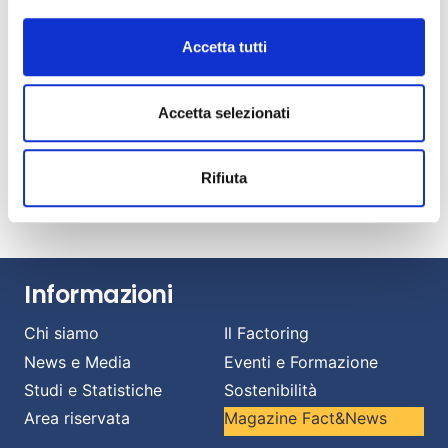
Luglio 22, 2026
Fact&News: “Le nuove frontiere del factoring”
Accetta tutti
Luglio 21, 2026
AIBE: banche e intermediari esteri al 18% del
Accetta selezionati
mercato italiano del factoring
Luglio 14, 2026
Banche e imprese: una relazione strategica per
Rifiuta
affrontare il cambiamento.
Luglio 13, 2026
Informazioni
Chi siamo
Il Factoring
News e Media
Eventi e Formazione
Studi e Statistiche
Sostenibilità
Area riservata
Magazine Fact&News