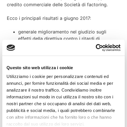
credito commerciale delle Società di factoring.
Ecco i principali risultati a giugno 2017:
generale miglioramento nel giudizio sugli
effetti della direttiva contro i ritardi di
pagamento sia con riferimento alle transazioni
fra imprese che fra imprese e PA
i termini di pagamento contrattuali sono in
Questo sito web utilizza i cookie
sensibile riduzione rispetto alle precedenti
rilevazioni…
Utilizziamo i cookie per personalizzare contenuti ed
annunci, per fornire funzionalità dei social media e per
…ma ciò non si traduce in un’effettiva riduzione
analizzare il nostro traffico. Condividiamo inoltre
nei ritardi di pagamento, anche se in generale i
informazioni sul modo in cui utilizza il nostro sito con i
comportamenti di pagamento delle imprese
nostri partner che si occupano di analisi dei dati web,
sono in costante miglioramento negli ultimi due
pubblicità e social media, i quali potrebbero combinarle
anni
con altre informazioni che ha fornito loro o che hanno
nel primo semestre del 2017 si inverte la
raccolto dal suo utilizzo dei loro servizi.