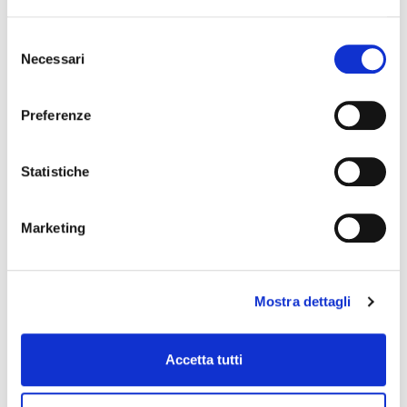
tendenza negativa dei giudizi sul recepimento
formale della direttiva contro i ritardi di
Selezione
pagamento nei rapporti con la PA,
Necessari
del
evidenziando una più puntuale previsione nei
consenso
contratti di interessi di mora adeguati e
risarcimento del danno…
Preferenze
…che si conferma, anche se meno
marcatamente, nei comportamenti di
Statistiche
pagamento effettivi della PA, con un deciso
miglioramento negli aspetti sanzionatori e nella
riduzione della durata delle procedure di
Marketing
verifica della conformità, con riflessi positivi
sui ritardi di pagamento
Mostra dettagli
Il rapporto è disponibile sul sito di Assifact:
Accedi al rapporto completo
Accetta tutti
Articolo precedente
Articolo successivo