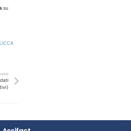
a
su
LICCA
ssivo
(dati
tivi)
Assifact