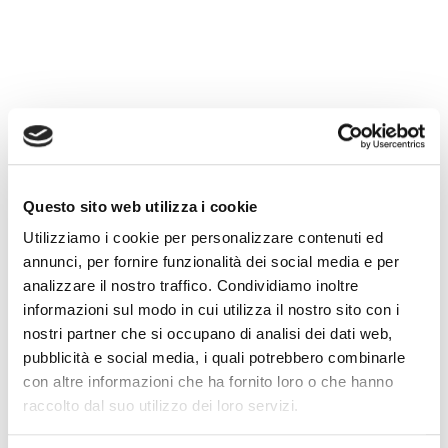
E’ stato pubblicato, nella sezione CrediFact, il
rapporto semestrale “Il factoring nella Base Dati
Statistica di Banca d’Italia – Giugno 2017”, con le
Questo sito web utilizza i cookie
principali informazioni sul credito bancario ed il
Utilizziamo i cookie per personalizzare contenuti ed
factoring aggiornate al 31 dicembre 2016.
annunci, per fornire funzionalità dei social media e per
analizzare il nostro traffico. Condividiamo inoltre
.
Clicca qui per saperne di più
informazioni sul modo in cui utilizza il nostro sito con i
nostri partner che si occupano di analisi dei dati web,
pubblicità e social media, i quali potrebbero combinarle
Articolo precedente
Articolo successivo
con altre informazioni che ha fornito loro o che hanno
raccolto dal suo utilizzo dei loro servizi.