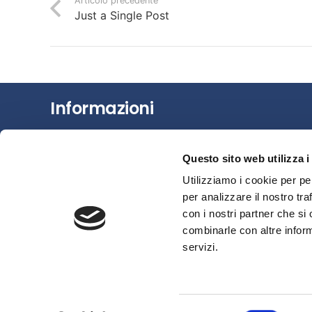
Articolo precedente
Just a Single Post
Informazioni
Chi siamo
Questo sito web utilizza i
Il Factoring
Utilizziamo i cookie per pe
News e Media
per analizzare il nostro tra
Eventi e Formazione
con i nostri partner che si
Studi e Statistiche
combinarle con altre inform
Sostenibilità
servizi.
Area riservata