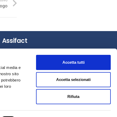
ssivo
logo
Assifact
Largo Augusto, 3 –
20122 Milano (MI)
Tel.: +39 0276020127
Accetta tutti
Fax: +39 0276020159
cial media e
Mail:
assifact@assifact.it
nostro sito
Accetta selezionati
i potrebbero
ei loro
Rifiuta