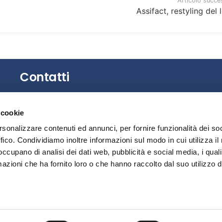
Articolo succe
Assifact, restyling del 
Contatti
Gli uffici dell’Associazione non sono aperti al
 cookie
pubblico.
È possibile richiedere un appuntamento
rsonalizzare contenuti ed annunci, per fornire funzionalità dei so
contattando la Segreteria.
ffico. Condividiamo inoltre informazioni sul modo in cui utilizza il 
 occupano di analisi dei dati web, pubblicità e social media, i qual
Privacy
azioni che ha fornito loro o che hanno raccolto dal suo utilizzo d
Segnalazione illeciti – Whistleblowing