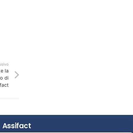
ssivo
 e la
o di
fact
Assifact