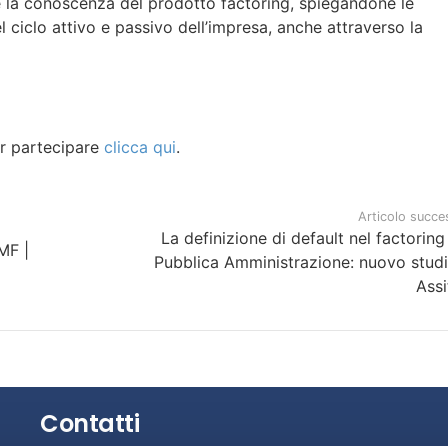
e la conoscenza del prodotto factoring, spiegandone le
del ciclo attivo e passivo dell’impresa, anche attraverso la
er partecipare
clicca qui
.
Articolo succe
La definizione di default nel factoring
MF |
Pubblica Amministrazione: nuovo studi
Assi
Contatti