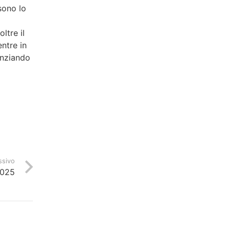
sono lo
ltre il
ntre in
enziando
ssivo
2025