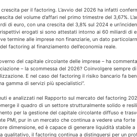
 crescita per il factoring. L’avvio del 2026 ha infatti confe
scita del volume d’affari nel primo trimestre del 3,67%. L’
iardi di euro, con una crescita del 3,8% sul 2024 e un’incide
rrispettivi erogati si sono attestati intorno ai 60 miliardi di 
eve termine alle imprese non finanziarie, un dato particola
del factoring al finanziamento dell’economia reale.
 governo del capitale circolante delle imprese – ha comment
ociazione – la scommessa del 2026? Coinvolgere sempre di 
lizzazione. E nel caso del factoring il risiko bancario fa ben
 gamma di servizi più specialistici”.
nuti e analizzati nel Rapporto sul mercato del factoring 20
erge il quadro di un settore strutturalmente solido e resilie
ento per la gestione del capitale circolante diffuso e trasv
nte PMI, pur in un mercato che continua a vedere una forte
re dimensione, ed è capace di generare liquidità stabile a
a qualitativo, il factoring continua a distinguersi per un prof