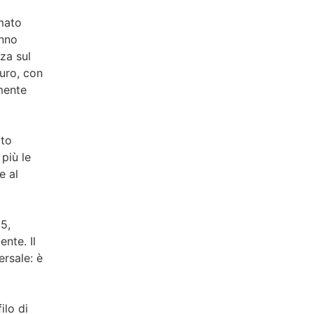
rmato
anno
nza sul
euro, con
rmente
ato
più le
e al
25,
nte. Il
ersale: è
ilo di