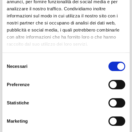
annunci, per fornire funzionalità dei social media e per
La partecipazione all’evento è gratuita, previa
analizzare il nostro traffico. Condividiamo inoltre
iscrizione compilando la scheda di registrazione on
informazioni sul modo in cui utilizza il nostro sito con i
line.
nostri partner che si occupano di analisi dei dati web,
pubblicità e social media, i quali potrebbero combinarle
Informazioni e segreteria organizzativa: Academy
con altre informazioni che ha fornito loro o che hanno
ASK, Patrizia Novello |
raccolto dal suo utilizzo dei loro servizi.
comunicazione@askadvisory.it
| tel. +39 348 008 61
50
Selezione
Necessari
del
Registrazione online al link
Registrazione Hi
consenso
Business-Torino
Preferenze
Articolo precedente
Articolo successivo
Statistiche
Articoli recenti
Marketing
Il factoring in cifre – giugno 2026 (dati