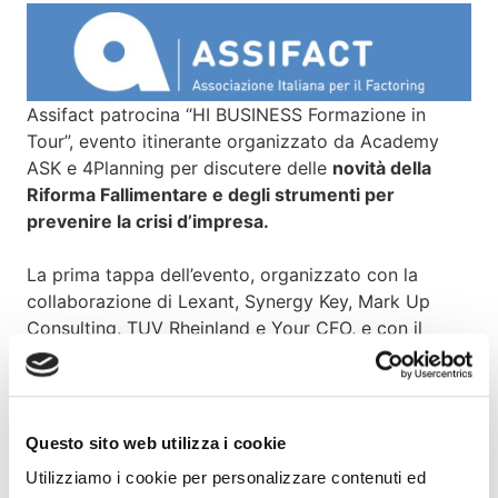
Assifact patrocina “HI BUSINESS Formazione in
Tour”, evento itinerante organizzato da Academy
ASK e 4Planning per discutere delle
novità della
Riforma Fallimentare e degli strumenti per
prevenire la crisi d’impresa.
La prima tappa dell’evento, organizzato con la
collaborazione di Lexant, Synergy Key, Mark Up
Consulting, TUV Rheinland e Your CFO, e con il
patrocinio di ANDAF, CDAF, AITI, ASSIFACT, ACMI e
Unione Industriale Torino, si terrà a Torino il 26
marzo p.v.
Questo sito web utilizza i cookie
Per leggere il programma dell’evento
clicca qui
Utilizziamo i cookie per personalizzare contenuti ed