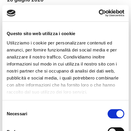
Questo sito web utilizza i cookie
Leggi il Comunicato stampa
Utilizziamo i cookie per personalizzare contenuti ed
annunci, per fornire funzionalità dei social media e per
Articolo precedente
Articolo successivo
analizzare il nostro traffico. Condividiamo inoltre
informazioni sul modo in cui utilizza il nostro sito con i
nostri partner che si occupano di analisi dei dati web,
Articoli recenti
pubblicità e social media, i quali potrebbero combinarle
con altre informazioni che ha fornito loro o che hanno
raccolto dal suo utilizzo dei loro servizi.
Il factoring in cifre – giugno 2026 (dati
preliminari)
Luglio 29, 2026
Selezione
Necessari
Prosegue la crescita di factoring, leasing e credito
del
alle famiglie: +2,5% nei primi 4 mesi del 2026,
consenso
malgrado il quadro economico complesso