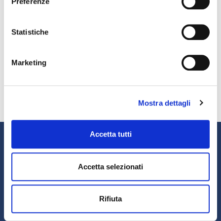
Preferenze
Luglio 22, 2026
Fact&News: “Le nuove frontiere del factoring”
Luglio 21, 2026
Statistiche
AIBE: banche e intermediari esteri al 18% del
mercato italiano del factoring
Marketing
Luglio 14, 2026
Banche e imprese: una relazione strategica per
affrontare il cambiamento.
Luglio 13, 2026
Mostra dettagli
Accetta tutti
Informazioni
Chi siamo
Il Factoring
Accetta selezionati
News e Media
Eventi e Formazione
Studi e Statistiche
Sostenibilità
Rifiuta
Area riservata
Magazine Fact&News