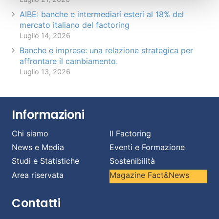
AIBE: banche e intermediari esteri al 18% del
mercato italiano del factoring
Luglio 14, 2026
Banche e imprese: una relazione strategica per
affrontare il cambiamento.
Luglio 13, 2026
Informazioni
Chi siamo
Il Factoring
News e Media
Eventi e Formazione
Studi e Statistiche
Sostenibilità
Area riservata
Magazine Fact&News
Contatti