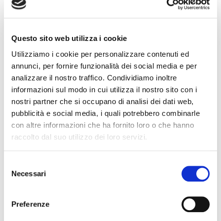
L’iniziativa mira ad effettuare una disamina del
quadro normativo di riferimento per la redazione del
Questo sito web utilizza i cookie
bilancio delle società di factoring, con particolare
riferimento al principio IFRS 9, e fornire ai
Utilizziamo i cookie per personalizzare contenuti ed
partecipanti le nozioni fondamentali riguardanti
annunci, per fornire funzionalità dei social media e per
l’applicazione dei principi contabili internazionali alle
analizzare il nostro traffico. Condividiamo inoltre
società di factoring.
informazioni sul modo in cui utilizza il nostro sito con i
nostri partner che si occupano di analisi dei dati web,
Il corso si tiene
presso
la sede di
Assifact
in via
pubblicità e social media, i quali potrebbero combinarle
Cerva 9 a Milano
con possibilità di collegamento a
con altre informazioni che ha fornito loro o che hanno
distanza
su piattaforma Microsoft Teams (massimo
raccolto dal suo utilizzo dei loro servizi.
12 partecipanti in aula fisica – 25 complessivi).
Selezione
Per il programma dettagliato
clicca qui
Necessari
del
consenso
Per procedere all’iscrizione è necessario compilare
Preferenze
direttamente in excel il
modulo di iscrizione
e
rinviarlo alla Segreteria Assifact