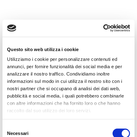
Nella riunione del 13 dicembre 2022, il Consiglio di
Assifact ha deliberato l’ammissione all’Associazione
di Banca Progetto con la qualifica di Associato
Questo sito web utilizza i cookie
ordinario.
Utilizziamo i cookie per personalizzare contenuti ed
annunci, per fornire funzionalità dei social media e per
Clicca per vedere l’elenco dei nostri Associati
analizzare il nostro traffico. Condividiamo inoltre
informazioni sul modo in cui utilizza il nostro sito con i
Articolo precedente
Articolo successivo
nostri partner che si occupano di analisi dei dati web,
pubblicità e social media, i quali potrebbero combinarle
con altre informazioni che ha fornito loro o che hanno
Articoli recenti
raccolto dal suo utilizzo dei loro servizi.
Il factoring in cifre – giugno 2026 (dati
Selezione
preliminari)
Necessari
del