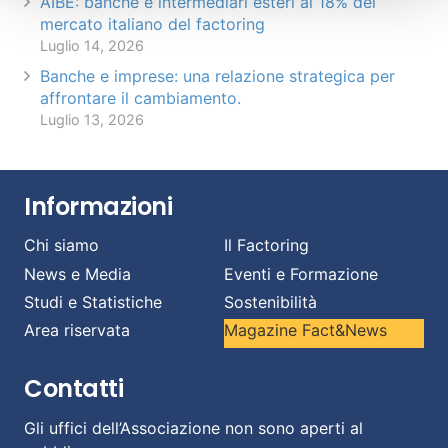
AIBE: banche e intermediari esteri al 18% del
mercato italiano del factoring
Luglio 14, 2026
Banche e imprese: una relazione strategica per
affrontare il cambiamento.
Luglio 13, 2026
Informazioni
Chi siamo
Il Factoring
News e Media
Eventi e Formazione
Studi e Statistiche
Sostenibilità
Area riservata
Magazine Fact&News
Contatti
Gli uffici dell’Associazione non sono aperti al