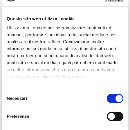
Assifact
Via gli ostacoli per dare più liquidità alle
Questo sito web utilizza i cookie
imprese | Nicoletta Burini, Assifact
Utilizziamo i cookie per personalizzare contenuti ed
Maire: innovazione, flessibilità e factoring per
annunci, per fornire funzionalità dei social media e per
competere nel mondo | Nicoletta Burini,
analizzare il nostro traffico. Condividiamo inoltre
Assifact
informazioni sul modo in cui utilizza il nostro sito con i
Repetita (non) iuvant: perché gli errori
nostri partner che si occupano di analisi dei dati web,
finanziari continuano a ripetersi | Roberto
pubblicità e social media, i quali potrebbero combinarle
Ruozi, Professore emerito dell’Università
con altre informazioni che ha fornito loro o che hanno
Commerciale “Luigi Bocconi”
raccolto dal suo utilizzo dei loro servizi.
Oltre le barriere: la resilienza del factoring fra
incertezze e innovazione | Diego Tavecchia,
Selezione
Assifact
Necessari
del
Factoring: verso un finale in crescendo per il
consenso
2025? | Pietro Bartolini, Assifact
Preferenze
e molto altro ancora.…