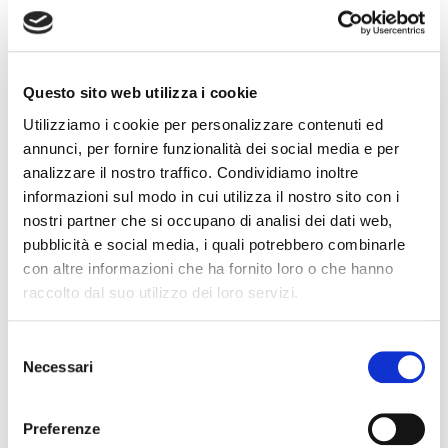
promuovere azioni in qualunque sede e grado,
anche in sede di ingiunzione, revocazione e
cassazione, nominando avvocati e procuratori alle
liti.
Questo sito web utilizza i cookie
I Vice Presidenti, nominati dal Consiglio tra i suoi
Utilizziamo i cookie per personalizzare contenuti ed
membri, fino a un massimo di cinque, durano in
annunci, per fornire funzionalità dei social media e per
carica tre anni e possono essere rieletti.
analizzare il nostro traffico. Condividiamo inoltre
informazioni sul modo in cui utilizza il nostro sito con i
I Vice Presidenti presiedono, su incarico del
nostri partner che si occupano di analisi dei dati web,
Consiglio, le Commissioni tecniche dell’
pubblicità e social media, i quali potrebbero combinarle
Associazione. Essi sovraintendono all’attività della
con altre informazioni che ha fornito loro o che hanno
Commissione a loro affidata e riferiscono in
raccolto dal suo utilizzo dei loro servizi.
Consiglio in merito all’attività svolta.
Selezione
In caso di assenza o impedimento il Presidente è
Necessari
del
sostituito nelle funzioni dal Vice Presidente più
consenso
anziano di età. In caso di assenza o impedimento
Preferenze
dei Vice Presidenti, da colui che è stato designato