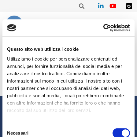
Home
CREDIFACT
Factoring internazionale
Questo sito web utilizza i cookie
Utilizziamo i cookie per personalizzare contenuti ed
Nessun risultato trovato.
annunci, per fornire funzionalità dei social media e per
analizzare il nostro traffico. Condividiamo inoltre
informazioni sul modo in cui utilizza il nostro sito con i
nostri partner che si occupano di analisi dei dati web,
pubblicità e social media, i quali potrebbero combinarle
con altre informazioni che ha fornito loro o che hanno
Informazioni
raccolto dal suo utilizzo dei loro servizi.
Chi siamo
Il Factoring
Selezione
News e Media
Eventi e Formazione
Necessari
del
Studi e Statistiche
Sostenibilità