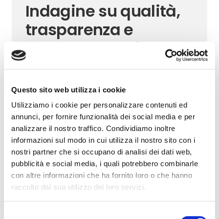
Indagine su qualità,
trasparenza e
correttezza dei
comportamenti dei
debitori nelle
Questo sito web utilizza i cookie
transazioni
Utilizziamo i cookie per personalizzare contenuti ed
commerciali
annunci, per fornire funzionalità dei social media e per
analizzare il nostro traffico. Condividiamo inoltre
informazioni sul modo in cui utilizza il nostro sito con i
È stato pubblicato sul sito dell’Associazione il
nostri partner che si occupano di analisi dei dati web,
rapporto dell’ Indagine su qualità, trasparenza e
correttezza dei comportamenti dei debitori nelle
pubblicità e social media, i quali potrebbero combinarle
transazioni commerciali – secondo semestre 2022.
con altre informazioni che ha fornito loro o che hanno
Fra i principali risultati…
raccolto dal suo utilizzo dei loro servizi.
Selezione