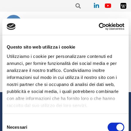
Home
CREDIFACT
Credifact Discussion Paper
Questo sito web utilizza i cookie
Utilizziamo i cookie per personalizzare contenuti ed
Nessun risultato trovato.
annunci, per fornire funzionalità dei social media e per
analizzare il nostro traffico. Condividiamo inoltre
informazioni sul modo in cui utilizza il nostro sito con i
nostri partner che si occupano di analisi dei dati web,
pubblicità e social media, i quali potrebbero combinarle
con altre informazioni che ha fornito loro o che hanno
Informazioni
raccolto dal suo utilizzo dei loro servizi.
Chi siamo
Il Factoring
Selezione
News e Media
Eventi e Formazione
Necessari
del
Studi e Statistiche
Sostenibilità