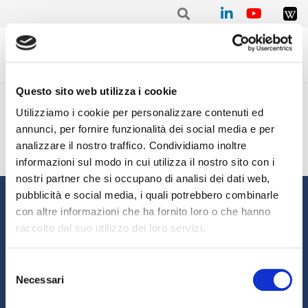
Questo sito web utilizza i cookie
Home
/
Upload file
Upload file
Utilizziamo i cookie per personalizzare contenuti ed
annunci, per fornire funzionalità dei social media e per
analizzare il nostro traffico. Condividiamo inoltre
informazioni sul modo in cui utilizza il nostro sito con i
nostri partner che si occupano di analisi dei dati web,
pubblicità e social media, i quali potrebbero combinarle
Informazioni
con altre informazioni che ha fornito loro o che hanno
Chi siamo
Il Factoring
raccolto dal suo utilizzo dei loro servizi.
News e Media
Eventi e Formazione
Studi e Statistiche
Sostenibilità
Selezione
Necessari
del
Area riservata
Magazine Fact&News
consenso