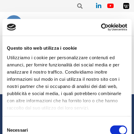
Home
imprese e credito
Questo sito web utilizza i cookie
Utilizziamo i cookie per personalizzare contenuti ed
Nessun risultato trovato.
annunci, per fornire funzionalità dei social media e per
analizzare il nostro traffico. Condividiamo inoltre
informazioni sul modo in cui utilizza il nostro sito con i
nostri partner che si occupano di analisi dei dati web,
pubblicità e social media, i quali potrebbero combinarle
con altre informazioni che ha fornito loro o che hanno
Informazioni
raccolto dal suo utilizzo dei loro servizi.
Chi siamo
Il Factoring
Selezione
News e Media
Eventi e Formazione
Necessari
del
Studi e Statistiche
Sostenibilità