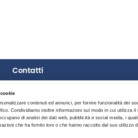
Contatti
Gli uffici dell’Associazione non sono aperti al
 cookie
pubblico.
È possibile richiedere un appuntamento
rsonalizzare contenuti ed annunci, per fornire funzionalità dei so
contattando la Segreteria.
ffico. Condividiamo inoltre informazioni sul modo in cui utilizza il 
 occupano di analisi dei dati web, pubblicità e social media, i qual
Privacy
azioni che ha fornito loro o che hanno raccolto dal suo utilizzo d
Segnalazione illeciti – Whistleblowing