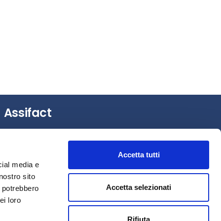
Assifact
Largo Augusto, 3 –
20122 Milano (MI)
Tel.: +39 0276020127
Accetta tutti
Fax: +39 0276020159
cial media e
Mail:
assifact@assifact.it
nostro sito
Accetta selezionati
i potrebbero
ei loro
Rifiuta