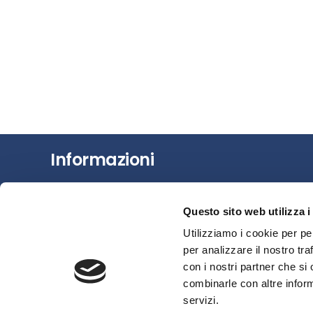
Informazioni
Chi siamo
Questo sito web utilizza i
Il Factoring
Utilizziamo i cookie per pe
News e Media
per analizzare il nostro tra
Eventi e Formazione
con i nostri partner che si
Studi e Statistiche
combinarle con altre inform
Sostenibilità
servizi.