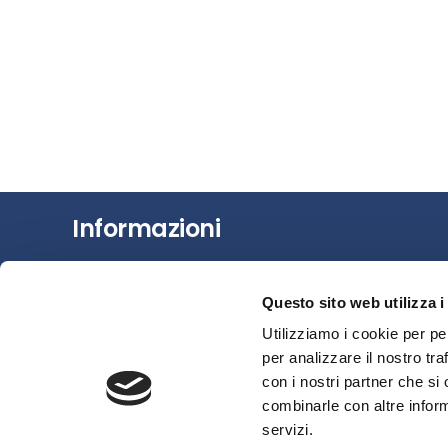
Informazioni
Chi siamo
Questo sito web utilizza i
Il Factoring
Utilizziamo i cookie per pe
News e Media
per analizzare il nostro tra
Eventi e Formazione
con i nostri partner che si
Studi e Statistiche
combinarle con altre inform
Sostenibilità
servizi.