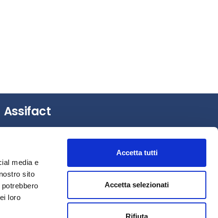
Assifact
Largo Augusto, 3 –
20122 Milano (MI)
Tel.: +39 0276020127
Accetta tutti
Fax: +39 0276020159
cial media e
Mail:
assifact@assifact.it
nostro sito
Accetta selezionati
i potrebbero
ei loro
Rifiuta