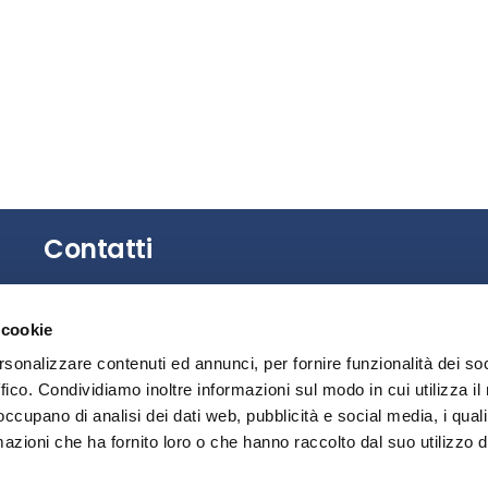
Contatti
Gli uffici dell’Associazione non sono aperti al
 cookie
pubblico.
È possibile richiedere un appuntamento
rsonalizzare contenuti ed annunci, per fornire funzionalità dei so
contattando la Segreteria.
ffico. Condividiamo inoltre informazioni sul modo in cui utilizza il 
 occupano di analisi dei dati web, pubblicità e social media, i qual
Privacy
azioni che ha fornito loro o che hanno raccolto dal suo utilizzo d
Segnalazione illeciti – Whistleblowing