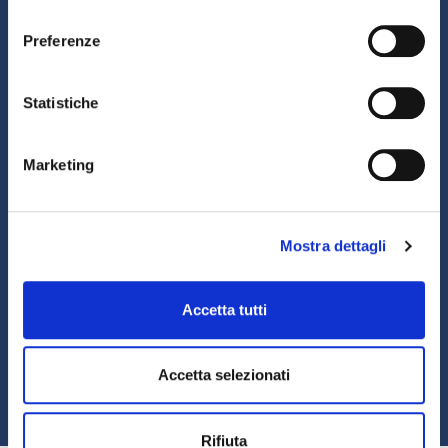
consenso
Area riservata
Magazine Fact&News
Preferenze
Contatti
Statistiche
Gli uffici dell’Associazione non sono aperti al
pubblico.
È possibile richiedere un appuntamento contattando
Marketing
la Segreteria.
Privacy
Mostra dettagli
Segnalazione illeciti – Whistleblowing
Assifact
Accetta tutti
Largo Augusto, 3 –
20122 Milano (MI)
Tel.: +39 0276020127
Accetta selezionati
Fax: +39 0276020159
Mail:
assifact@assifact.it
Rifiuta