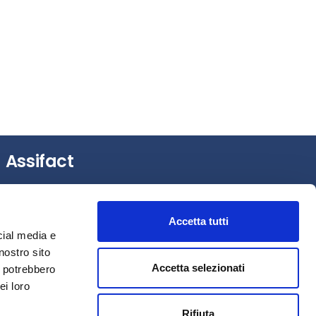
Assifact
Largo Augusto, 3 –
20122 Milano (MI)
Tel.: +39 0276020127
Accetta tutti
Fax: +39 0276020159
cial media e
Mail:
assifact@assifact.it
nostro sito
Accetta selezionati
i potrebbero
ei loro
Rifiuta