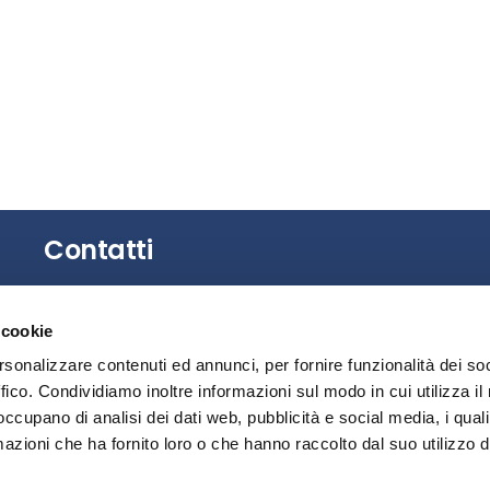
Contatti
Gli uffici dell’Associazione non sono aperti al
 cookie
pubblico.
È possibile richiedere un appuntamento
rsonalizzare contenuti ed annunci, per fornire funzionalità dei so
contattando la Segreteria.
ffico. Condividiamo inoltre informazioni sul modo in cui utilizza il 
 occupano di analisi dei dati web, pubblicità e social media, i qual
Privacy
azioni che ha fornito loro o che hanno raccolto dal suo utilizzo d
Segnalazione illeciti – Whistleblowing