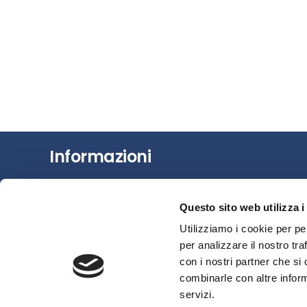
Informazioni
Chi siamo
Questo sito web utilizza i
Il Factoring
Utilizziamo i cookie per pe
News e Media
per analizzare il nostro tra
Eventi e Formazione
con i nostri partner che si
Studi e Statistiche
combinarle con altre inform
Sostenibilità
servizi.